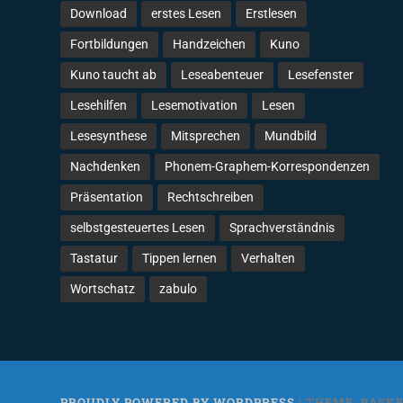
Download
erstes Lesen
Erstlesen
Fortbildungen
Handzeichen
Kuno
Kuno taucht ab
Leseabenteuer
Lesefenster
Lesehilfen
Lesemotivation
Lesen
Lesesynthese
Mitsprechen
Mundbild
Nachdenken
Phonem-Graphem-Korrespondenzen
Präsentation
Rechtschreiben
selbstgesteuertes Lesen
Sprachverständnis
Tastatur
Tippen lernen
Verhalten
Wortschatz
zabulo
PROUDLY POWERED BY WORDPRESS
|
THEME: BASKE