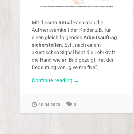
Mit diesem
Ritual
kann man die
Aufmerksamkeit der Kinder z.B. für
einen gleich folgenden
Arbeitsauftrag
sicherstellen
. Evtl. nach einem
akustischen Signal hebt die Lehrkraft
die Hand wie im Bild gezeigt, mit der
Bedeutung von „give me five“.
„Give
Continue reading
→
me
five!“
0
10.04.2020