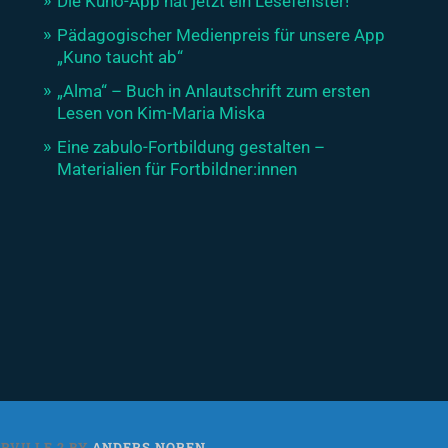
Die Kuno-App hat jetzt ein Lesefenster!
Pädagogischer Medienpreis für unsere App
„Kuno taucht ab“
„Alma“ – Buch in Anlautschrift zum ersten
Lesen von Kim-Maria Miska
Eine zabulo-Fortbildung gestalten –
Materialien für Fortbildner:innen
RVILLE 2 BY
ANDERS NOREN
.