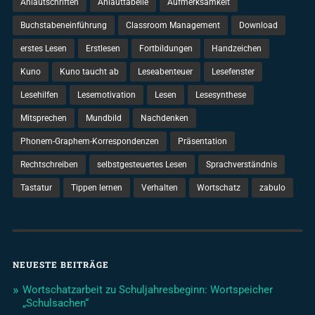
Anlautschriften
Anlauttabelle
Aufmerksamkeit
Buchstabeneinführung
Classroom Management
Download
erstes Lesen
Erstlesen
Fortbildungen
Handzeichen
Kuno
Kuno taucht ab
Leseabenteuer
Lesefenster
Lesehilfen
Lesemotivation
Lesen
Lesesynthese
Mitsprechen
Mundbild
Nachdenken
Phonem-Graphem-Korrespondenzen
Präsentation
Rechtschreiben
selbstgesteuertes Lesen
Sprachverständnis
Tastatur
Tippen lernen
Verhalten
Wortschatz
zabulo
NEUESTE BEITRÄGE
Wortschatzarbeit zu Schuljahresbeginn: Wortspeicher
„Schulsachen“