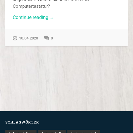
Computertastatur?
„Anlauttabelle
Continue reading
→
in
Form
einer
10.04.2020
0
Computertastatur“
SCHLAGWÖRTER