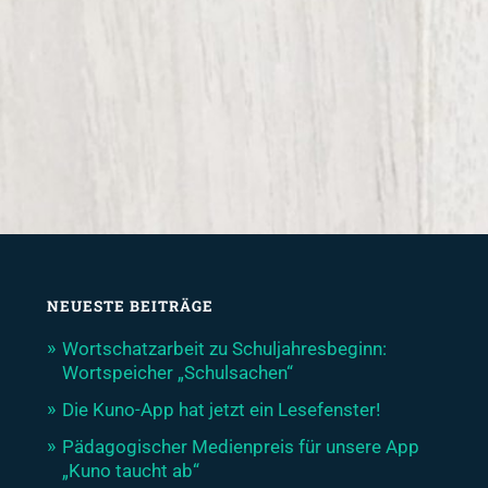
NEUESTE BEITRÄGE
Wortschatzarbeit zu Schuljahresbeginn:
Wortspeicher „Schulsachen“
Die Kuno-App hat jetzt ein Lesefenster!
Pädagogischer Medienpreis für unsere App
„Kuno taucht ab“