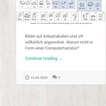
Bilder auf Anlauttabellen sind oft
willkürlich angeordnet. Warum nicht in
Form einer Computertastatur?
„Anlauttabelle
Continue reading
→
in
Form
einer
0
Computertastatur“
10.04.2020