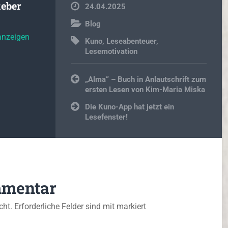
Reber
24.04.2025
Blog
 anzeigen
Kuno
,
Leseabenteuer
,
Lesemotivation
Beitragsnavigation
„Alma“ – Buch in Anlautschrift zum
ersten Lesen von Kim-Maria Miska
Die Kuno-App hat jetzt ein
Lesefenster!
mmentar
cht.
Erforderliche Felder sind mit
markiert