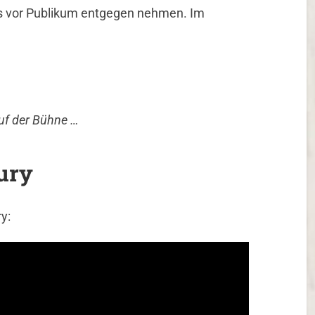
is vor Publikum entgegen nehmen. Im
uf der Bühne …
ury
y: